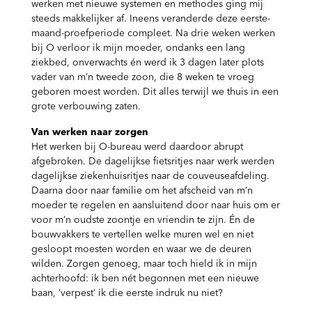
werken met nieuwe systemen en methodes ging mij
steeds makkelijker af. Ineens veranderde deze eerste-
maand-proefperiode compleet. Na drie weken werken
bij O verloor ik mijn moeder, ondanks een lang
ziekbed, onverwachts én werd ik 3 dagen later plots
vader van m’n tweede zoon, die 8 weken te vroeg
geboren moest worden. Dit alles terwijl we thuis in een
grote verbouwing zaten.
Van werken naar zorgen
Het werken bij O-bureau werd daardoor abrupt
afgebroken. De dagelijkse fietsritjes naar werk werden
dagelijkse ziekenhuisritjes naar de couveuseafdeling.
Daarna door naar familie om het afscheid van m’n
moeder te regelen en aansluitend door naar huis om er
voor m’n oudste zoontje en vriendin te zijn. Én de
bouwvakkers te vertellen welke muren wel en niet
gesloopt moesten worden en waar we de deuren
wilden. Zorgen genoeg, maar toch hield ik in mijn
achterhoofd: ik ben nét begonnen met een nieuwe
baan, ‘verpest’ ik die eerste indruk nu niet?