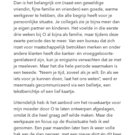
Dan is het belangrijk om (naast een geweldige
vriendin, fijne familie en vrienden) een goede, warme
werkgever te hebben, die alle begrip heeft voor je
persoonlijke situatie. Je collega’s zie je bijna meer dan
je eigen partner en kinderen. Het voelde in die eerste
drie weken bij O al bijna als familie, maar tijdens deze
zwarte periode des te meer. Van een bureau dat zich
inzet voor maatschappelijk betrokken merken en onder
andere klanten heeft die kanker- én vroeggeboorte-
gerelateerd zijn, kun je enigszins verwachten dat ze met
je meeleven. Maar het die hele periode waarmaken is
een tweede. “Neem je tijd, zoveel als je wilt. En als we
iets voor je kunnen doen, laat het ons weten”, werd er
meermaals gecommuniceerd via een belletje, een
tekstberichtje of een lief kaartje.
Uiteindelijk heb ik het aanbod om het rouwkaartje voor
mijn moeder door O te laten ontwerpen afgeslagen,
omdat ik die heel graag zelf wilde maken. Maar die
werkpauze en focus op de thuissituatie heb ik wel
genomen. Een paar maanden later ben ik weer volle
bak aan de slag gegaan, met een nieuw shirt én dit keer